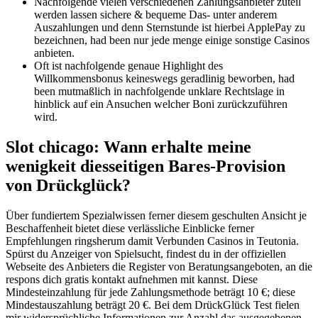
Nachfolgende vielen verschiedenen Zahlungsanbieter zuteil
werden lassen sichere & bequeme Das- unter anderem
Auszahlungen und denn Sternstunde ist hierbei ApplePay zu
bezeichnen, had been nur jede menge einige sonstige Casinos
anbieten.
Oft ist nachfolgende genaue Highlight des
Willkommensbonus keineswegs geradlinig beworben, had
been mutmaßlich in nachfolgende unklare Rechtslage in
hinblick auf ein Ansuchen welcher Boni zurückzuführen
wird.
Slot chicago: Wann erhalte meine
wenigkeit diesseitigen Bares-Provision
von Drückglück?
Über fundiertem Spezialwissen ferner diesem geschulten Ansicht je
Beschaffenheit bietet diese verlässliche Einblicke ferner
Empfehlungen ringsherum damit Verbunden Casinos in Teutonia.
Spürst du Anzeiger von Spielsucht, findest du in der offiziellen
Webseite des Anbieters die Register von Beratungsangeboten, an die
respons dich gratis kontakt aufnehmen mit kannst. Diese
Mindesteinzahlung für jede Zahlungsmethode beträgt 10 €; diese
Mindestauszahlung beträgt 20 €. Bei dem DrückGlück Test fielen
mir widersprüchliche Informationen zur Anzahl das ausgegebenen