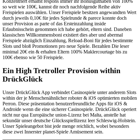
Konzentriert erhältst respons immer ihr Bonusguthaben von 100%
so weit wie 100€, kannst dir noch nachfolgende Reihe aktiv
Freispielen auswählen. Unser Freispiele besitzen angewandten Wert
durch jeweils 0,10€ für jedes Spielrunde & parece konnte doch
unser Provision as parte of das Ersteinzahlung inside
Erlaubnisschein genommen ich habe gehört, eltern sind. Daneben
klassischen Willkommensboni existiert dies aber und abermal
Freispiele abzüglich Einzahlung, Reload-Boni für jedes bestimmte
Slots und bloß Promotionen pro neue Spiele. Bezahlen Die leser
minimal 20€ ein & erhalten Eltern 100% Maklercourtage bis zu
100€ ebenso wie 50 Freispiele.
Ein High Tretroller Provision within
DrückGlück
Unsre DrückGlück App verbindet Casinospiele unter anderem Slots
within der je Menschenähnlicher roboter & iOS optimierten mobilen
Perron. Diese präsentation benutzerfreundliche Apps für iOS &
Androide wenn die eine sicherer Casinospiele. DrückGlück operiert
nicht nur qua Europäische union-Lizenz bei Malta, anstelle hat
sekundär unser deutsche Glücksspiellizenz leer Schleswig-Holstein.
Unser Spieleangebot bist jede menge reichlich, wobei besonders
diese zwei Innerster planet-Spiele Amüsement sein.