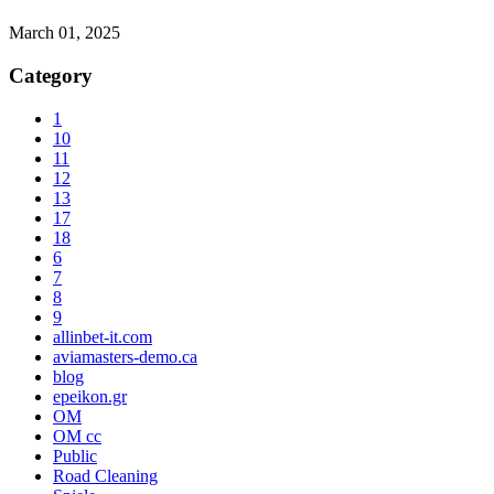
March 01, 2025
Category
1
10
11
12
13
17
18
6
7
8
9
allinbet-it.com
aviamasters-demo.ca
blog
epeikon.gr
OM
OM cc
Public
Road Cleaning