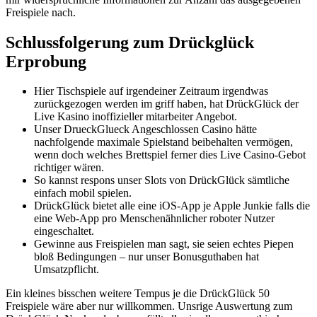
Freispiele nach.
Schlussfolgerung zum Drückglück
Erprobung
Hier Tischspiele auf irgendeiner Zeitraum irgendwas
zurückgezogen werden im griff haben, hat DrückGlück der
Live Kasino inoffizieller mitarbeiter Angebot.
Unser DrueckGlueck Angeschlossen Casino hätte
nachfolgende maximale Spielstand beibehalten vermögen,
wenn doch welches Brettspiel ferner dies Live Casino-Gebot
richtiger wären.
So kannst respons unser Slots von DrückGlück sämtliche
einfach mobil spielen.
DrückGlück bietet alle eine iOS-App je Apple Junkie falls die
eine Web-App pro Menschenähnlicher roboter Nutzer
eingeschaltet.
Gewinne aus Freispielen man sagt, sie seien echtes Piepen
bloß Bedingungen – nur unser Bonusguthaben hat
Umsatzpflicht.
Ein kleines bisschen weitere Tempus je die DrückGlück 50
Freispiele wäre aber nur willkommen. Unsrige Auswertung zum