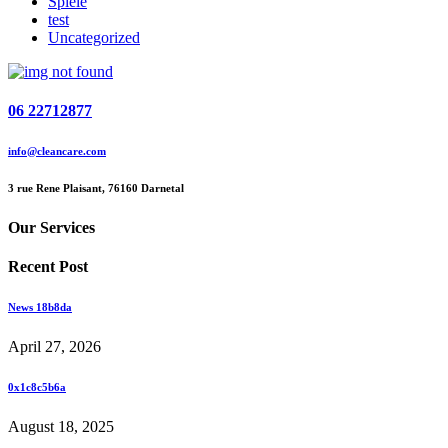
Spiele
test
Uncategorized
06 22712877
info@cleancare.com
3 rue Rene Plaisant, 76160 Darnetal
Our Services
Recent Post
News 18b8da
April 27, 2026
0x1c8c5b6a
August 18, 2025