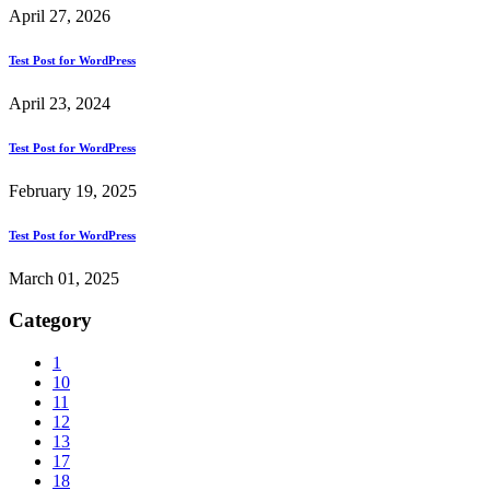
April 27, 2026
Test Post for WordPress
April 23, 2024
Test Post for WordPress
February 19, 2025
Test Post for WordPress
March 01, 2025
Category
1
10
11
12
13
17
18