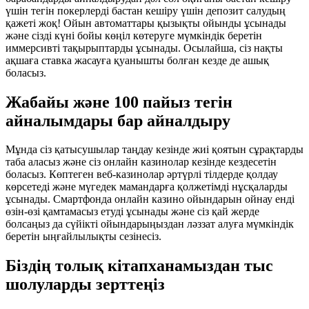
үшін тегін покерлерді бастан кешіру үшін депозит салудың
қажеті жоқ! Ойын автоматтары қызықты ойынды ұсынады
және сізді күні бойы көңіл көтеруге мүмкіндік беретін
иммерсивті тақырыптарды ұсынады. Осылайша, сіз нақты
ақшаға ставка жасауға қуанышты болған кезде де ашық
боласыз.
Жабайы және 100 пайыз тегін
айналымдары бар айналдыру
Мұнда сіз қатысушылар таңдау кезінде жиі қоятын сұрақтарды
таба аласыз және сіз онлайн казинолар кезінде кездесетін
боласыз. Көптеген веб-казинолар әртүрлі тілдерде қолдау
көрсетеді және мүгедек мамандарға қолжетімді нұсқаларды
ұсынады. Смартфонда онлайн казино ойындарын ойнау енді
өзін-өзі қамтамасыз етуді ұсынады және сіз қай жерде
болсаңыз да сүйікті ойындарыңыздан ләззат алуға мүмкіндік
беретін ыңғайлылықты сезінесіз.
Біздің толық кітапханамыздан тыс
шолуларды зерттеңіз