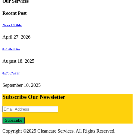
Our Services
Recent Post
News 18b8da
April 27, 2026
0x1c8c5b6a
August 18, 2025
0x73c7a75f
September 10, 2025
Subscribe Our Newsletter
Subscribe
Copyright ©2025 Cleancare Services. All Rights Reserved.