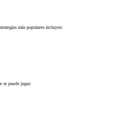
estrategias más populares incluyen:
e se puede jugar: