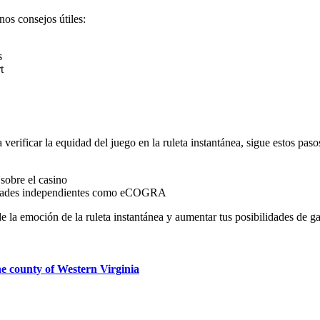
nos consejos útiles:
s
t
verificar la equidad del juego en la ruleta instantánea, sigue estos paso
 sobre el casino
ntidades independientes como eCOGRA
de la emoción de la ruleta instantánea y aumentar tus posibilidades de g
the county of Western Virginia