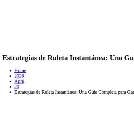
Estrategias de Ruleta Instantánea: Una G
Home
2026
April
20
Estrategias de Ruleta Instantánea: Una Guía Completa para Gan