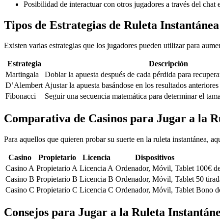
Posibilidad de interactuar con otros jugadores a través del chat 
Tipos de Estrategias de Ruleta Instantánea
Existen varias estrategias que los jugadores pueden utilizar para aumen
Estrategia
Descripción
Martingala
Doblar la apuesta después de cada pérdida para recuperar
D’Alembert
Ajustar la apuesta basándose en los resultados anteriores
Fibonacci
Seguir una secuencia matemática para determinar el tama
Comparativa de Casinos para Jugar a la R
Para aquellos que quieren probar su suerte en la ruleta instantánea, 
Casino
Propietario
Licencia
Dispositivos
Casino A
Propietario A
Licencia A
Ordenador, Móvil, Tablet
100€ de
Casino B
Propietario B
Licencia B
Ordenador, Móvil, Tablet
50 tirad
Casino C
Propietario C
Licencia C
Ordenador, Móvil, Tablet
Bono de
Consejos para Jugar a la Ruleta Instantán