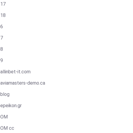
17
18
6
7
8
9
allinbet-it.com
aviamasters-demo.ca
blog
epeikon.gr
OM
OM cc