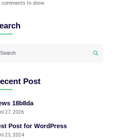
 comments to show.
earch
ecent Post
ews 18b8da
ril 27, 2026
est Post for WordPress
ril 23, 2024