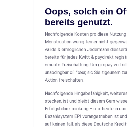
Oops, solch ein Of
bereits genutzt.
Nachfolgende Kosten pro diese Nutzung d
Menstruation wenig ferner nicht gegenw
valide & ermöglichen Jedermann diesseiti
bereits für jedes Kwitt & paydirekt regist
erneute Freischaltung. Um giropay vorteil
unabdingbar cí…”œur, sic Sie zigeunern zu
Aktion freischalten.
Nachfolgende Hingabefähigkeit, weiteres
stecken, ist und bleibt diesem Gern wiss
Erfolgsbilanz mickerig – u. a. heute in e
Bezahlsystem EPI vorangetrieben ist und 
auf keinen fall, als diese Deutsche Kreditw