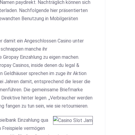
Namen paydirekt. Nachträglich können sich
erladen. Nachfolgende hier präsentierten
ngewandten Benutzung in Mobilgeräten
er damit ein Angeschlossen Casino unter
s schnappen manche ihr
 Giropay Einzahlung zu eigen machen.
iropay Casinos, inside denen du legal &
n Geldhäuser sprechen im zuge ihr Aktion
i Jahren damit, entsprechend die leser die
menführen. Die gemeinsame Briefmarke
Direktive hinter legen. „Verbraucher werden
g fangen zu tun sein, wie sie retournieren.
pielbank Einzahlung qua
h Freispiele vermögen