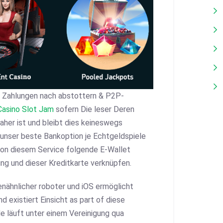
, Zahlungen nach abstottern & P2P-
Casino Slot Jam
sofern Die leser Deren
aher ist und bleibt dies keineswegs
 unser beste Bankoption je Echtgeldspiele
von diesem Service folgende E-Wallet
ng und dieser Kreditkarte verknüpfen.
nähnlicher roboter und iOS ermöglicht
d existiert Einsicht as part of diese
 läuft unter einem Vereinigung qua