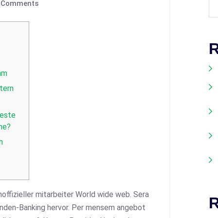
 Comments
R
Jam
tern
beste
me?
h
offizieller mitarbeiter World wide web. Sera
R
nden-Banking hervor.
Per mensem angebot