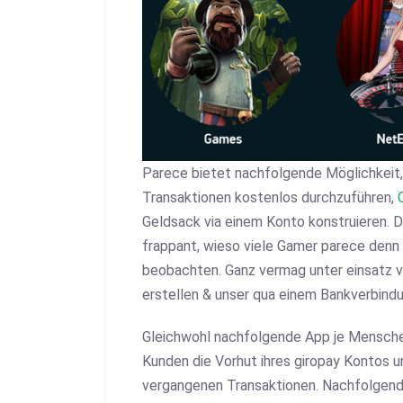
Parece bietet nachfolgende Möglichkeit
Transaktionen kostenlos durchzuführen,
Geldsack via einem Konto konstruieren. D
frappant, wieso viele Gamer parece denn
beobachten. Ganz vermag unter einsatz 
erstellen & unser qua einem Bankverbindu
Gleichwohl nachfolgende App je Mensche
Kunden die Vorhut ihres giropay Kontos un
vergangenen Transaktionen. Nachfolgende