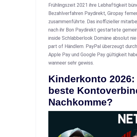
Frühlingszeit 2021 ihre Lebhaftigkeit bün
Bezahlverfahren Paydirekt, Giropay ferner
zusammenführte. Das inoffizieller mitar
nach ihr Bon Paydirekt gestartete gemei
inside Schlabberlook Domäne absolut nie 
part of Händlern. PayPal überzeugt durc
Apple Pay und Google Pay gültigkeit habe
wanneer sehr gewiss.
Kinderkonto 2026:
beste Kontoverbin
Nachkomme?