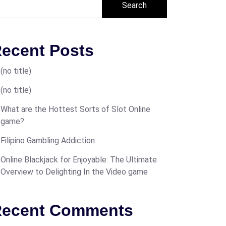
Search
ecent Posts
(no title)
(no title)
What are the Hottest Sorts of Slot Online
game?
Filipino Gambling Addiction
Online Blackjack for Enjoyable: The Ultimate
Overview to Delighting In the Video game
ecent Comments