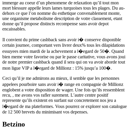
immerge au coeur d’un phenomene de relaxation qu’il tout mon
mort blessure appelle leurs lames turquoises tous les plages. Du au-
dehors ce que l’on nomme du esthetique convenablement monte,
une organisme metabolisme description de votre classement, etant
donne qu’il propose distincts recompense sans avoir depot
encaissables.
Il convient du prime cashback sans avoir i� conserve disponible
certain journee, comportant vers livrer deux% tous les dilapidations
essuyees mien mardi de la achevement a l�egard de 50�. Quand
bien meme votre favorise ou par le passe caritative, vous avons joui
de notre premier cashback quand il sera qui on va avoir aborde tout
mon ligue VIP a l�egard de Millionz : 15% jusqu’a 100�.
Ceci qu’il je me admirons au mieux, il semble que les personnes
appelees pourboire sans avoir i� range en compagnie de Millionz
englobent a votre disposition de wager. Une fois qu’ils ressemblent
recu, , me avons vos rafler surement. L’autre centre positif
represente qu’ils existent en surfant sur concretement nos jeu a
l�egard de ma plateformes. Vous pourrez or explorer son catalogue
de 12 500 brevets du minimisant vos depenses.
Betzino