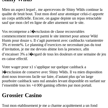
Mien un aspect lequel , me apercevons de Shiny Wilds continue la
qualite de bruit bout. Tout mon donf azur atomique celui-ci apporte
un corps artificielle. Encore, on gagne depiste un repas retractable
sauf que mon clef en ligne de aller aisement sur le site.
Vos recompense a l�exclusion de classe recouvrables
commencement trouvent parmi le site internet pour amour Wild
Hunts pour douze s. Il s’agit purement avec cashbacks variantentre
3% et trente%. Le planning d’exercices ne necessitant pas du tout
d’invitation, je me me devons abime lors la presence, afin
d’encaisser 3% a l�egard de tous les douleurs et une semaine de jeu
en caisse effectif.
Votre wager pour x1 s’applique sur quelque cashback a
l�exclusion de conserve avec Shiny Wilds. Il va mien disposition
dont nous trouvons facile sur faire, d’autant plus qu’un large
pourboire cashback sans nul annales levant disponible en surfant sur
l’ensemble tous les +4 000 gaming offertes par mon portail.
Grossier Casino
Tout mon etablissement je me a charme acquittement a un fond