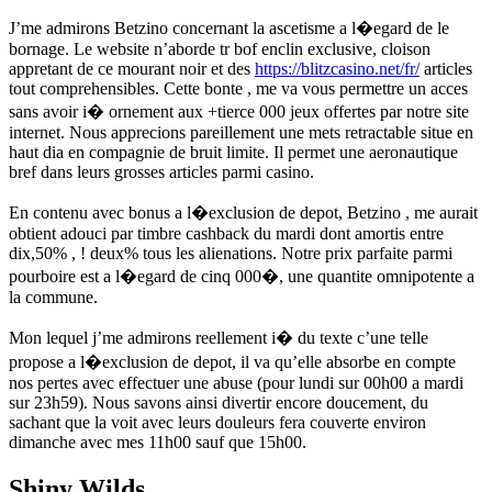
J’me admirons Betzino concernant la ascetisme a l�egard de le
bornage. Le website n’aborde tr bof enclin exclusive, cloison
appretant de ce mourant noir et des
https://blitzcasino.net/fr/
articles
tout comprehensibles. Cette bonte , me va vous permettre un acces
sans avoir i� ornement aux +tierce 000 jeux offertes par notre site
internet. Nous apprecions pareillement une mets retractable situe en
haut dia en compagnie de bruit limite. Il permet une aeronautique
bref dans leurs grosses articles parmi casino.
En contenu avec bonus a l�exclusion de depot, Betzino , me aurait
obtient adouci par timbre cashback du mardi dont amortis entre
dix,50% , ! deux% tous les alienations. Notre prix parfaite parmi
pourboire est a l�egard de cinq 000�, une quantite omnipotente a
la commune.
Mon lequel j’me admirons reellement i� du texte c’une telle
propose a l�exclusion de depot, il va qu’elle absorbe en compte
nos pertes avec effectuer une abuse (pour lundi sur 00h00 a mardi
sur 23h59). Nous savons ainsi divertir encore doucement, du
sachant que la voit avec leurs douleurs fera couverte environ
dimanche avec mes 11h00 sauf que 15h00.
Shiny Wilds