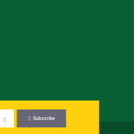
Subscribe