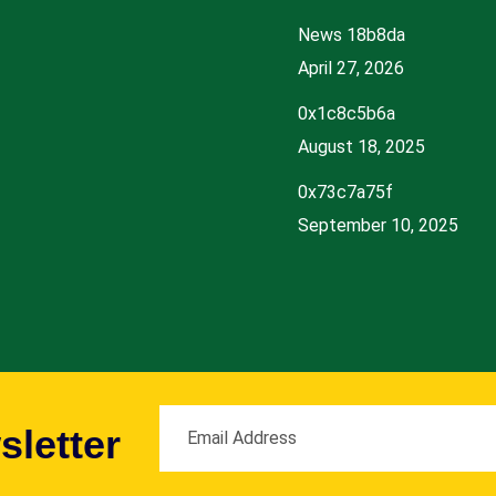
News 18b8da
April 27, 2026
0x1c8c5b6a
August 18, 2025
0x73c7a75f
September 10, 2025
letter