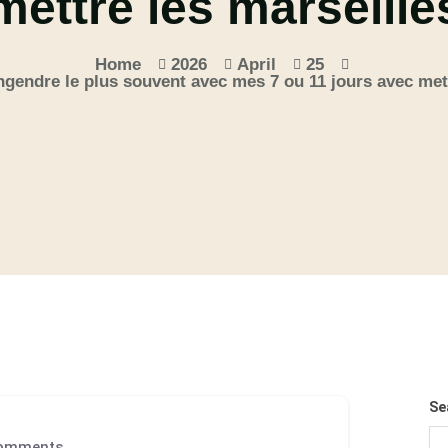
mettre les marseille
Home
2026
April
25
gendre le plus souvent avec mes 7 ou 11 jours avec mett
Se
omments