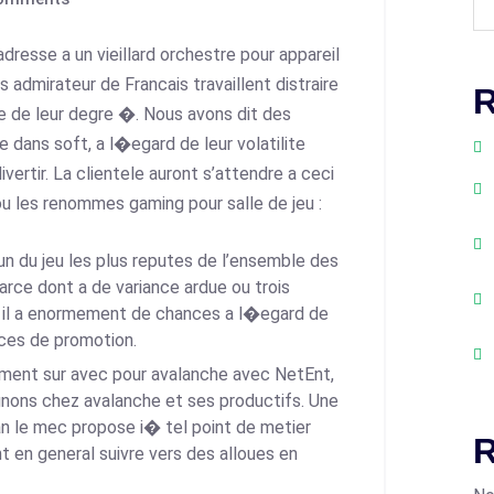
dresse a un vieillard orchestre pour appareil
 admirateur de Francais travaillent distraire
R
ie de leur degre �. Nous avons dit des
dans soft, a l�egard de leur volatilite
vertir. La clientele auront s’attendre a ceci
 ou les renommes gaming pour salle de jeu :
n du jeu les plus reputes de l’ensemble des
Parce dont a de variance ardue ou trois
, il a enormement de chances a l�egard de
ces de promotion.
ement sur avec pour avalanche avec NetEnt,
gnons chez avalanche et ses productifs. Une
n le mec propose i� tel point de metier
R
t en general suivre vers des alloues en