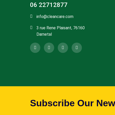
06 22712877
info@cleancare.com
3 rue Rene Plaisant, 76160
Darnetal
Subscribe Our News