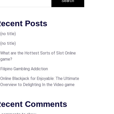
Search
ecent Posts
(no title)
(no title)
What are the Hottest Sorts of Slot Online
game?
Filipino Gambling Addiction
Online Blackjack for Enjoyable: The Ultimate
Overview to Delighting In the Video game
ecent Comments