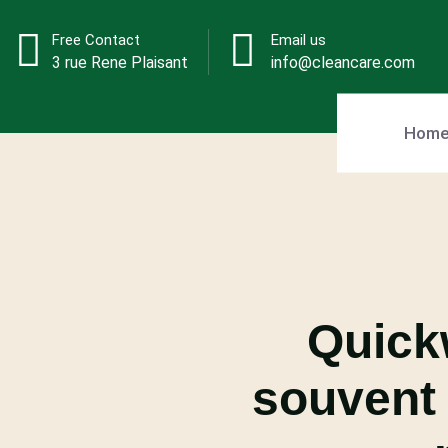
Free Contact
Email us
3 rue Rene Plaisant
info@cleancare.com
Hom
Quick
souvent 