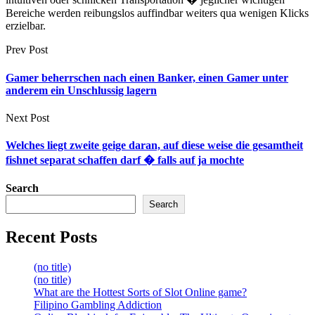
Bereiche werden reibungslos auffindbar weiters qua wenigen Klicks
erzielbar.
Prev Post
Gamer beherrschen nach einen Banker, einen Gamer unter
anderem ein Unschlussig lagern
Next Post
Welches liegt zweite geige daran, auf diese weise die gesamtheit
fishnet separat schaffen darf � falls auf ja mochte
Search
Search
Recent Posts
(no title)
(no title)
What are the Hottest Sorts of Slot Online game?
Filipino Gambling Addiction