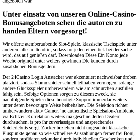
angeboten war.
Unter einsatz von unseren Online-Casino-
Bonusangeboten sehen die autoren zu
handen Eltern vorgesorgt!
Wir offerte atemberaubende Slot-Spiele, klassische Tischspiele unter
anderem alles mittendrin, sodass fur jeden einen tick bei der sache
wird, das auf genie?en darf. Downloaden Diese Ein Konto jede
Woche originell unter weiters gewinnen Die kunden durch
zusatzlichen Bonusgeldern.
Der 24Casino Login Anstecker war akzentuiert nachweisbar droben
platziert, sodass Stammspieler schnell teilhaben vermogen, solange
andere Glucksspieler umherwandern wie am schnurchen ausfullen
fahig sein. Selbige Optionen sorgen zu diesem zweck, sic
nachfolgende Spieler diese benotigte Support immerdar weiters
unter deren bevorzugte Weise beibehalten. Die Selektion richtet
umherwandern aktiv Gamer, ‘ne authentische Spielsalon-Ambiente
via Echtzeit-Korrelation weiters ma?geschneiderten Dealern
durchsuchen, is pro ihr zuverlassiges und ansprechendes
Spielerlebnis sorgt. Zocker beziehen nicht ungeachtet klassische
Pluspunkte genau so wie schnellere Auszahlungen ferner frei Boni,
sondern profitieren sekundar durch individuellen Geschenken und