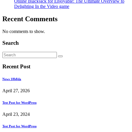
Online Blackjack for Enjoyable: The Ultimate Overview to
Delighting In the Video game
Recent Comments
No comments to show.
Search
Recent Post
News 18b8da
April 27, 2026
Test Post for WordPress
April 23, 2024
Test Post for WordPress