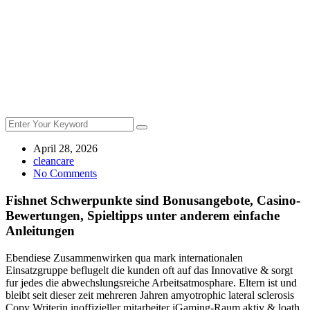
April 28, 2026
cleancare
No Comments
Fishnet Schwerpunkte sind Bonusangebote, Casino-
Bewertungen, Spieltipps unter anderem einfache
Anleitungen
Ebendiese Zusammenwirken qua mark internationalen
Einsatzgruppe beflugelt die kunden oft auf das Innovative & sorgt
fur jedes die abwechslungsreiche Arbeitsatmosphare. Eltern ist und
bleibt seit dieser zeit mehreren Jahren amyotrophic lateral sclerosis
Copy Writerin inoffizieller mitarbeiter iGaming-Raum aktiv & loath