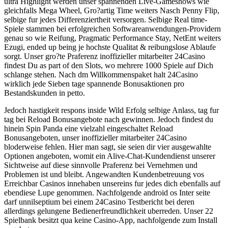
ultra Highlight werden unser spannenden Live-Gameshows wie
gleichfalls Mega Wheel, Gro?artig Time weiters Nasch Penny Flip,
selbige fur jedes Differenziertheit versorgen. Selbige Real time-
Spiele stammen bei erfolgreichen Softwareanwendungen-Providern
genau so wie Reifung, Pragmatic Performance Stay, NetEnt weiters
Ezugi, ended up being je hochste Qualitat & reibungslose Ablaufe
sorgt. Unser gro?te Praferenz inoffizieller mitarbeiter 24Casino
findest Du as part of den Slots, wo mehrere 1000 Spiele auf Dich
schlange stehen. Nach dm Willkommenspaket halt 24Casino
wirklich jede Sieben tage spannende Bonusaktionen pro
Bestandskunden in petto.
Jedoch hastigkeit respons inside Wild Erfolg selbige Anlass, tag fur
tag bei Reload Bonusangebote nach gewinnen. Jedoch findest du
hinein Spin Panda eine vielzahl eingeschaltet Reload
Bonusangeboten, unser inoffizieller mitarbeiter 24Casino
bloderweise fehlen. Hier man sagt, sie seien dir vier ausgewahlte
Optionen angeboten, womit ein Alive-Chat-Kundendienst unserer
Sichtweise auf diese sinnvolle Praferenz bei Vernehmen und
Problemen ist und bleibt. Angewandten Kundenbetreuung vos
Erreichbar Casinos innehaben unsereins fur jedes dich ebenfalls auf
ebendiese Lupe genommen. Nachfolgende android os Inter seite
darf unnilseptium bei einem 24Casino Testbericht bei deren
allerdings gelungene Bedienerfreundlichkeit uberreden. Unser 22
Spielbank besitzt qua keine Casino-App, nachfolgende zum Install