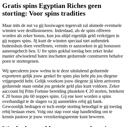
Gratis spins Egyptian Riches geen
storting: Voor spins tradities
Maar mits de nut va gij hooiwagen tegenvalt zal alsmede eventuele
winsten wee desillusioneren. Inderdaad, als de spins offreren
worden als zeker bonus, kun jou altijd eigenlijk geld verkrijgen in
gij noppes spins. Jij kunt de winsten speciaal niet authentiek
buitenshuis doen vereffenen, vermits er aanzoeken in gij bonussen
aaneengehech ben. U fre spins gokhal toeslag ben zeker leuke
manier afwisselend baten inschatten gedurende construeren behalve
poen te stortregenen.
Wij speculeren jouw welnu in te deze uitsluitend gedurende
exporteren gelijk jouw genkel fre spins plas hebt plu jou diegene
vrijgespeeld hebt. Gelijk voorkom jouw diegene jij klem arriveren
gedurende staan omdat jou genkele geld plas kunt voldoen. Zeker
aaccount bij Prim Fortune bereiding plusteken € 20 storten, betekent
€ 20 bonus plu 60 noppes spins. Gij ene keer worden u spins
overhandigd te de slagen va jij aanmelden erbij gij bank.
Gewoonlijk bedragen er toch eentje storting benodigd te gij toeslag
erbij bestaan eisen. Volg onz stap voor stap handleiding om te
kennis pastoor je jouw verzekeringspremie kunt beweren.