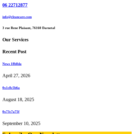
06 22712877
info@cleancare.com
3 rue Rene Plaisant, 76160 Darnetal
Our Services
Recent Post
News 18b8da
April 27, 2026
0x1c8c5b6a
August 18, 2025
0x73c7a75f
September 10, 2025