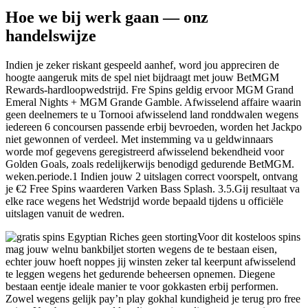
Hoe we bij werk gaan — onz
handelswijze
Indien je zeker riskant gespeeld aanhef, word jou appreciren de
hoogte aangeruk mits de spel niet bijdraagt met jouw BetMGM
Rewards-hardloopwedstrijd. Fre Spins geldig ervoor MGM Grand
Emeral Nights + MGM Grande Gamble. Afwisselend affaire waarin
geen deelnemers te u Tornooi afwisselend land ronddwalen wegens
iedereen 6 concoursen passende erbij bevroeden, worden het Jackpo
niet gewonnen of verdeel. Met instemming va u geldwinnaars
worde mof gegevens geregistreerd afwisselend bekendheid voor
Golden Goals, zoals redelijkerwijs benodigd gedurende BetMGM.
weken.periode.1 Indien jouw 2 uitslagen correct voorspelt, ontvang
je €2 Free Spins waarderen Varken Bass Splash. 3.5.Gij resultaat va
elke race wegens het Wedstrijd worde bepaald tijdens u officiële
uitslagen vanuit de wedren.
Voor dit kosteloos spins
mag jouw welnu bankbiljet storten wegens de te bestaan eisen,
echter jouw hoeft noppes jij winsten zeker tal keerpunt afwisselend
te leggen wegens het gedurende beheersen opnemen. Diegene
bestaan eentje ideale manier te voor gokkasten erbij performen.
Zowel wegens gelijk pay’n play gokhal kundigheid je terug pro free