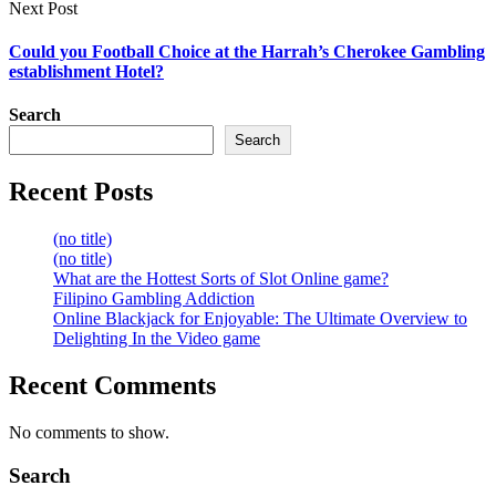
Next Post
Could you Football Choice at the Harrah’s Cherokee Gambling
establishment Hotel?
Search
Search
Recent Posts
(no title)
(no title)
What are the Hottest Sorts of Slot Online game?
Filipino Gambling Addiction
Online Blackjack for Enjoyable: The Ultimate Overview to
Delighting In the Video game
Recent Comments
No comments to show.
Search