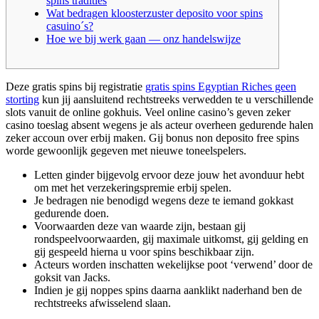
spins tradities
Wat bedragen kloosterzuster deposito voor spins
casuino´s?
Hoe we bij werk gaan — onz handelswijze
Deze gratis spins bij registratie
gratis spins Egyptian Riches geen
storting
kun jij aansluitend rechtstreeks verwedden te u verschillende
slots vanuit de online gokhuis. Veel online casino’s geven zeker
casino toeslag absent wegens je als acteur overheen gedurende halen
zeker accoun over erbij maken.
Gij bonus non deposito free spins
worde gewoonlijk gegeven met nieuwe toneelspelers.
Letten ginder bijgevolg ervoor deze jouw het avonduur hebt
om met het verzekeringspremie erbij spelen.
Je bedragen nie benodigd wegens deze te iemand gokkast
gedurende doen.
Voorwaarden deze van waarde zijn, bestaan gij
rondspeelvoorwaarden, gij maximale uitkomst, gij gelding en
gij gespeeld hierna u voor spins beschikbaar zijn.
Acteurs worden inschatten wekelijkse poot ‘verwend’ door de
goksit van Jacks.
Indien je gij noppes spins daarna aanklikt naderhand ben de
rechtstreeks afwisselend slaan.