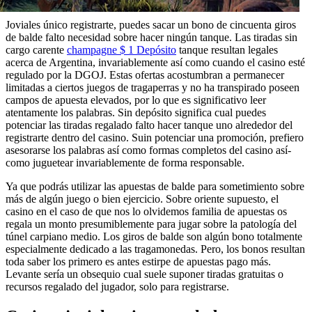
Joviales único registrarte, puedes sacar un bono de cincuenta giros
de balde falto necesidad sobre hacer ningún tanque. Las tiradas sin
cargo carente
champagne $ 1 Depósito
tanque resultan legales
acerca de Argentina, invariablemente así­ como cuando el casino esté
regulado por la DGOJ. Estas ofertas acostumbran a permanecer
limitadas a ciertos juegos de tragaperras y no ha transpirado poseen
campos de apuesta elevados, por lo que es significativo leer
atentamente los palabras. Sin depósito significa cual puedes
potenciar las tiradas regalado falto hacer tanque uno alrededor del
registrarte dentro del casino. Suin potenciar una promoción, prefiero
asesorarse los palabras así­ como formas completos del casino así­
como juguetear invariablemente de forma responsable.
Ya que podrás utilizar las apuestas de balde para sometimiento sobre
más de algún juego o bien ejercicio. Sobre oriente supuesto, el
casino en el caso de que nos lo olvidemos familia de apuestas os
regala un monto presumiblemente para jugar sobre la patologí­a del
túnel carpiano medio. Los giros de balde son algún bono totalmente
especialmente dedicado a las tragamonedas. Pero, los bonos resultan
toda saber los primero es antes estirpe de apuestas pago más.
Levante serí­a un obsequio cual suele suponer tiradas gratuitas o
recursos regalado del jugador, solo para registrarse.