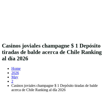
Casinos joviales champagne $ 1 Depósito
tiradas de balde acerca de Chile Ranking
al día 2026
Home
2026
May
2
Casinos joviales champagne $ 1 Depósito tiradas de balde
acerca de Chile Ranking al día 2026