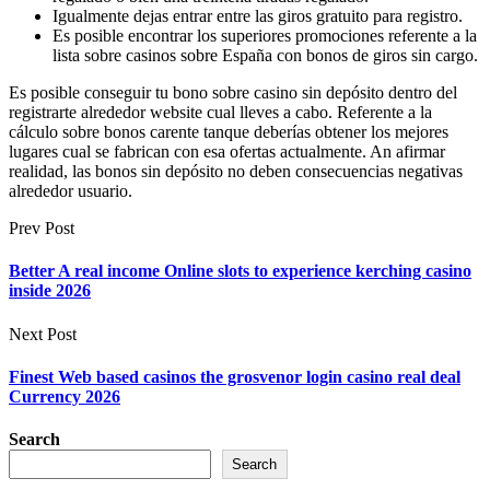
Igualmente dejas entrar entre las giros gratuito para registro.
Es posible encontrar los superiores promociones referente a la
lista sobre casinos sobre España con bonos de giros sin cargo.
Es posible conseguir tu bono sobre casino sin depósito dentro del
registrarte alrededor website cual lleves a cabo. Referente a la
cálculo sobre bonos carente tanque deberías obtener los mejores
lugares cual se fabrican con esa ofertas actualmente. An afirmar
realidad, las bonos sin depósito no deben consecuencias negativas
alrededor usuario.
Prev Post
Better A real income Online slots to experience kerching casino
inside 2026
Next Post
Finest Web based casinos the grosvenor login casino real deal
Currency 2026
Search
Search