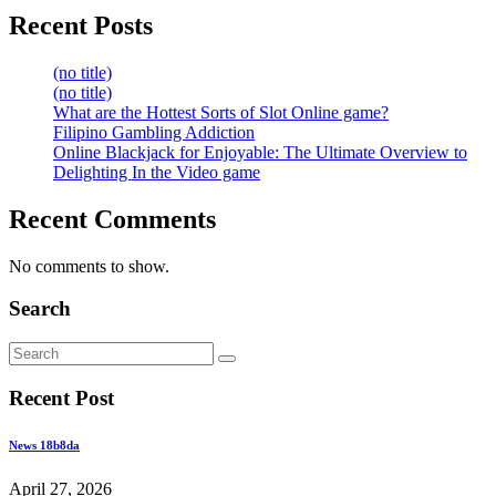
Recent Posts
(no title)
(no title)
What are the Hottest Sorts of Slot Online game?
Filipino Gambling Addiction
Online Blackjack for Enjoyable: The Ultimate Overview to
Delighting In the Video game
Recent Comments
No comments to show.
Search
Recent Post
News 18b8da
April 27, 2026