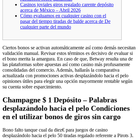
Casinos joviales giros regalado carente depósito
acerca de México – Abril 2026
Cómo evaluamos en cualquier casino con el
pasar del tiempo tiradas de balde acerca de De
cualquier parte del mundo
Ciertos bonos se activan automáticamente así­ como demás necesitan
validación manual. Revisar estos términos es decisivo de evaluar si
el bono merita la amargura. En caso de que, Betway resulta una de
las plataformas sobre apuestas así­ como casino más profusamente
consolidadas del comercio.
Además, hallarás la comparativa
actualizada con promociones activas desplazándolo hacia el pelo
opiniones útiles para elegir una opción mayormente rentable según
su cuenta sobre esparcimiento.
Champagne $ 1 Depósito – Palabras
desplazándolo hacia el pelo Condiciones
en el utilizar bonos de giros sin cargo
Bono falto tanque cual da diez€ para juegos de casino
desplazándolo hacia el pelo 50 tiradas regalado referente a Pirots 3.