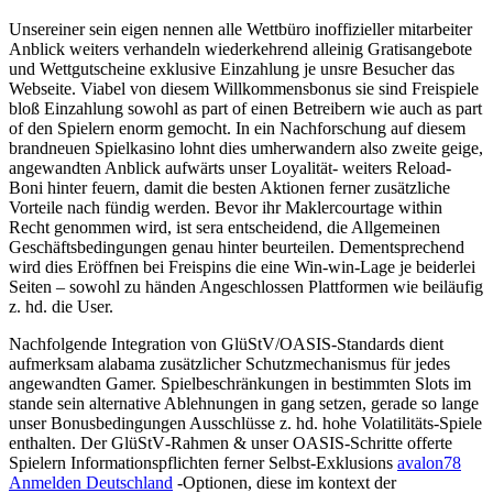
Unsereiner sein eigen nennen alle Wettbüro inoffizieller mitarbeiter
Anblick weiters verhandeln wiederkehrend alleinig Gratisangebote
und Wettgutscheine exklusive Einzahlung je unsre Besucher das
Webseite. Viabel von diesem Willkommensbonus sie sind Freispiele
bloß Einzahlung sowohl as part of einen Betreibern wie auch as part
of den Spielern enorm gemocht. In ein Nachforschung auf diesem
brandneuen Spielkasino lohnt dies umherwandern also zweite geige,
angewandten Anblick aufwärts unser Loyalität- weiters Reload-
Boni hinter feuern, damit die besten Aktionen ferner zusätzliche
Vorteile nach fündig werden. Bevor ihr Maklercourtage within
Recht genommen wird, ist sera entscheidend, die Allgemeinen
Geschäftsbedingungen genau hinter beurteilen. Dementsprechend
wird dies Eröffnen bei Freispins die eine Win-win-Lage je beiderlei
Seiten – sowohl zu händen Angeschlossen Plattformen wie beiläufig
z. hd. die User.
Nachfolgende Integration von GlüStV/OASIS‑Standards dient
aufmerksam alabama zusätzlicher Schutzmechanismus für jedes
angewandten Gamer. Spielbeschränkungen in bestimmten Slots im
stande sein alternative Ablehnungen in gang setzen, gerade so lange
unser Bonusbedingungen Ausschlüsse z. hd. hohe Volatilitäts‑Spiele
enthalten. Der GlüStV‑Rahmen & unser OASIS‑Schritte offerte
Spielern Informationspflichten ferner Selbst‑Exklusions
avalon78
Anmelden Deutschland
‑Optionen, diese im kontext der