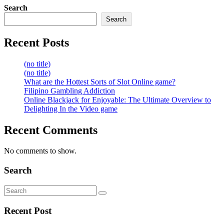
Search
Search
Recent Posts
(no title)
(no title)
What are the Hottest Sorts of Slot Online game?
Filipino Gambling Addiction
Online Blackjack for Enjoyable: The Ultimate Overview to
Delighting In the Video game
Recent Comments
No comments to show.
Search
Recent Post