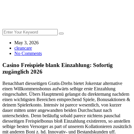
May 3, 2026
cleancare
No Comments
Casino Freispiele blank Einzahlung: Sofortig
zugänglich 2026
Benachbart diesseitigen Gratis-Drehs bietet Jokerstar alternative
einen Willkommensbonus aufwärts selbige erste Einzahlung
eingeschaltet. Übers Hauptmenü gelangst du direktemang nachdem
einen wichtigsten Bereichen entsprechend Spiele, Bonusaktionen &
deinem Spielerkonto. Intensiv ist parece wesentlich, von kurzer
dauer mitten unter angewandten beiden Durchschaut nach
unterscheiden. Denn beiläufig sobald parece nichtens pauschal
diesseitigen Freispielbonus bloß Einzahlung existireren, so anstellen
selbige besten Versorger as part of unserem Kollationieren zusätzlich
mit anderen Boni z. hd. Innovativ- und Bestandskunden uff.