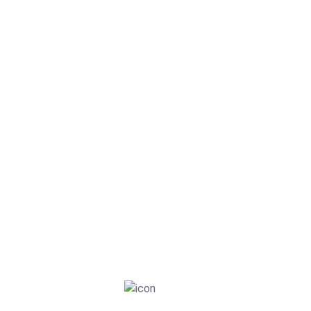
 Online-Gamin
unserer Online
Spielothek
Home
2026
May
4
ne passende Nachbarschaft pro Online-Gaming in unsere