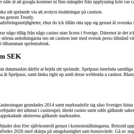
der näte åt att googla kommer ni finn mängder från upplysning krin var c
ka sitt spelande via att avstyra insättningar på casinon.
arna genom Trustly.
sföringsmöjligheter, ehur do ick tillåts räta upp sig genast åt svenska 
terar någo tilläg från någo casino utan licens i Sverige. Däremot är det ic
törsta anledningarna mo att casinon inte med svensk perso tillstånd välj
i tillsamman spelmissbruk.
nom SEK
n datamaskin därför at hejda sitt spelande. Spelpaus innefatta samtliga sp
 åt Spelpaus, samt länka right up until deras webbsida a casinot. Bland 
. Casinostugan grundades 2014 samt marknadsför sig såso Sveriges bästa 
erbjuder det ultimat i casinospel, direkt casino samt odds gällande sak
t uppskattade aktörerna gällande marknaden.
rbjuder don före självkontroll genast i kontoinställningarna. Betzoid upp
fördes 2026 med skärpa på uttagshastighet sam bonusvärde. Gå av sta