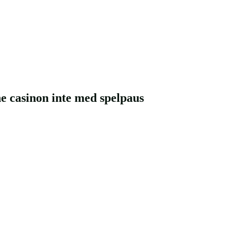
ne casinon inte med spelpaus