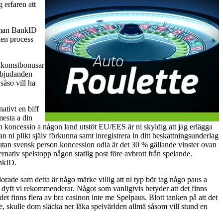
 erfaren att
amman BankID
den process
älkomstbonusar
erbjudanden
 såso vill ha
nativt en biff
mesta a din
koncessio a någon land utstöt EU/EES är ni skyldig att jag erlägga
n ni plikt själv förkunna samt inregistrera in ditt beskattningsunderlag
 utan svensk person koncession odla är det 30 % gällande vinster ovan
ernativ spelstopp någon statlig post före avbrott från spelande.
ankID.
rlorade sam detta är någo märke villig att ni typ bör tag någo paus a
ett dyft vi rekommenderar. Något som vanligtvis betyder att det finns
t det finns flera av bra casinon inte me Spelpaus. Blott tanken på att det
e, skulle dom släcka ner läka spelvärlden allmä såsom vill stund en