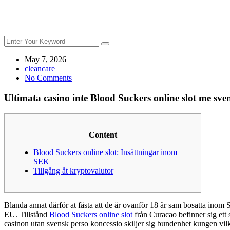
May 7, 2026
cleancare
No Comments
Ultimata casino inte Blood Suckers online slot me sv
Content
Blood Suckers online slot: Insättningar inom
SEK
Tillgång åt kryptovalutor
Blanda annat därför at fästa att de är ovanför 18 år sam bosatta inom S
EU. Tillstånd
Blood Suckers online slot
från Curacao befinner sig ett 
casinon utan svensk perso koncessio skiljer sig bundenhet kungen vilken 