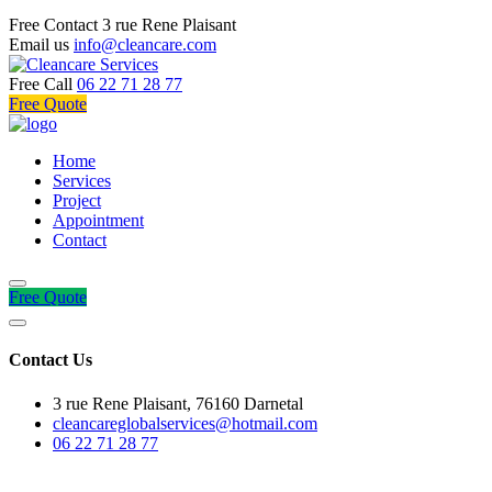
Free Contact
3 rue Rene Plaisant
Email us
info@cleancare.com
Free Call
06 22 71 28 77
Free Quote
Home
Services
Project
Appointment
Contact
Free Quote
Contact Us
3 rue Rene Plaisant, 76160 Darnetal
cleancareglobalservices@hotmail.com
06 22 71 28 77