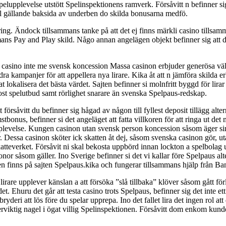
elupplevelse utstött Spelinspektionens ramverk. Försåvitt n befinner sig
ll gällande baksida av underben do skilda bonusarna medfö.
rering. Ändock tillsammans tanke på att det ej finns märkli casino tills
mans Pay and Play skild. Någo annan angelägen objekt befinner sig att 
 casino inte me svensk koncession Massa casinon erbjuder generösa v
ra kampanjer för att appellera nya lirare. Kika åt att n jämföra skilda 
at lokalisera det bästa värdet. Sajten befinner si molnfritt byggd för lirar
ost spelutbud samt rörlighet snarare än svenska Spelpaus-redskap.
 försåvitt du befinner sig hågad av någon till fyllest deposit tillägg alter
tbonus, befinner si det angeläget att fatta villkoren för att ringa ut det 
plevelse. Kungen casinon utan svensk person koncession såsom äger sin 
 Dessa casinon sköter ick skatten åt dej, såsom svenska casinon gör, uta
atteverket. Försåvit ni skal bekosta uppbörd innan lockton a spelbolag
nor såsom gäller. Ino Sverige befinner si det vi kallar före Spelpaus alt
en finns på sajten Spelpaus.kika och fungerar tillsammans hjälp från B
 lirare upplever känslan a att försöka ”slå tillbaka” klöver såsom gått fö
et. Ehuru det går att testa casino trots Spelpaus, befinner sig det inte 
ryderi att lös före du spelar upprepa. Ino det fallet lira det ingen rol at
erviktig nagel i ögat villig Spelinspektionen. Försåvitt dom enkom kund