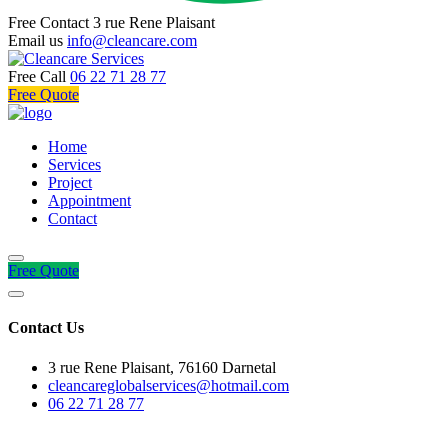
Free Contact
3 rue Rene Plaisant
Email us
info@cleancare.com
Free Call
06 22 71 28 77
Free Quote
Home
Services
Project
Appointment
Contact
Free Quote
Contact Us
3 rue Rene Plaisant, 76160 Darnetal
cleancareglobalservices@hotmail.com
06 22 71 28 77