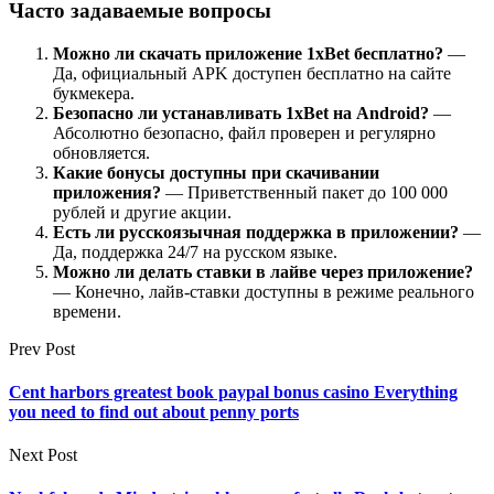
Часто задаваемые вопросы
Можно ли скачать приложение 1xBet бесплатно?
—
Да, официальный APK доступен бесплатно на сайте
букмекера.
Безопасно ли устанавливать 1xBet на Android?
—
Абсолютно безопасно, файл проверен и регулярно
обновляется.
Какие бонусы доступны при скачивании
приложения?
— Приветственный пакет до 100 000
рублей и другие акции.
Есть ли русскоязычная поддержка в приложении?
—
Да, поддержка 24/7 на русском языке.
Можно ли делать ставки в лайве через приложение?
— Конечно, лайв-ставки доступны в режиме реального
времени.
Prev Post
Cent harbors greatest book paypal bonus casino Everything
you need to find out about penny ports
Next Post