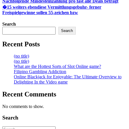
Nachfolgende Mindesteinzahlung pro fast alle Deals betragt
�15 weiters ebendiese Vermittlungsgebuhr- ferner
Freispielgewinne sollen 55-zeichen bzw
Search
Search
Recent Posts
(no title)
(no title)
What are the Hottest Sorts of Slot Online game?
Filipino Gambling Addiction
Online Blackjack for Enjoyable: The Ultimate Overview to
Delighting In the Video game
Recent Comments
No comments to show.
Search