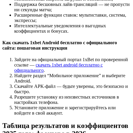
Поддержка бесшовных лайв-трансляций — не пропусти
ни секунды матча;
Расширенные функции ставок: мультиставки, система,
экспрессы;
Интеллектуальные уведомления о выгодных
коэффициентах и бонусах.
Как скачать 1xbet Android бесплатно с официального
сайта: пошаговая инструкция
Зайдите на официальный портал 1xBet по проверенной
ссылке —
скачать 1xbet android бесплатно с
официального
.
Найдите раздел “Мобильное приложение” и выберите
Android.
Скачайте APK-файл — будьте уверены, это безопасно и
быстро.
Разрешите установку из неизвестных источников в
настройках телефона.
Установите приложение и зарегистрируйтесь или
войдите в свой аккаунт.
Таблица результатов и коэффициентов