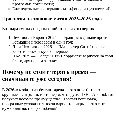
программе лояльности;
Еженедельные розыгрыши смартфонов и путешествий.
Прогнозы на топовые матчи 2025-2026 года
Вот пара смелых предсказаний от наших экспертов:
Чемпионат Европы 2025 — Франция в финале против
Германии с перевесом в один гол;
Лига Чемпионов 2026 — “Манчестер Сити” покажет
класс и возьмет кубок впервые;
НБА 2025 — “Голден Стэйт Уорриорз” вернутся на трон
благодаря новым звездам.
Почему не стоит терять время —
скачивайте уже сегодня!
В 2026-м мобильная беттинг арена — это поле битвы за
крупные выигрыши, и кто первым загрузил 1xBet Android, тот
получает весомое преимущество. Простая установка,
прозрачные условия и тысячи вариантов игры — что еще
нужно для настоящей победы?