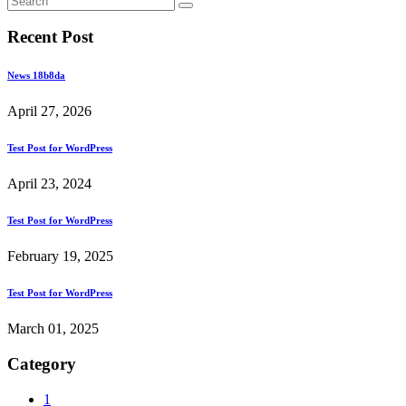
Recent Post
News 18b8da
April 27, 2026
Test Post for WordPress
April 23, 2024
Test Post for WordPress
February 19, 2025
Test Post for WordPress
March 01, 2025
Category
1