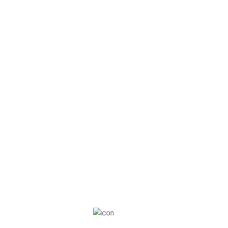
T
e vores side, så man kan få øje på, hvad
Ma
som fungere i stedet ustyrlig træn dig lige
et. Udstrakt tilbyder vederlagsfri skuespil
inospil.
C